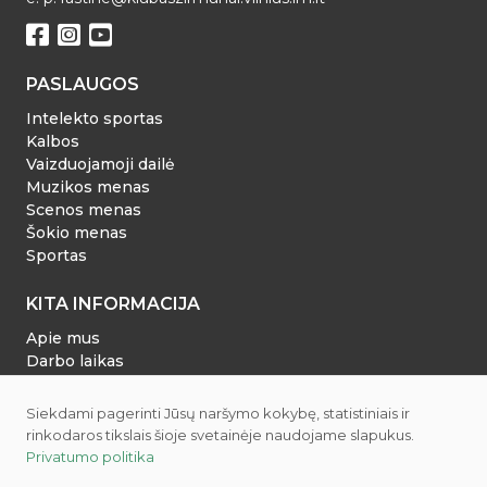
PASLAUGOS
Intelekto sportas
Kalbos
Vaizduojamoji dailė
Muzikos menas
Scenos menas
Šokio menas
Sportas
KITA INFORMACIJA
Apie mus
Darbo laikas
Dokumentai
Tvarkaraštis
Siekdami pagerinti Jūsų naršymo kokybę, statistiniais ir
Privatumo politika
rinkodaros tikslais šioje svetainėje naudojame slapukus.
Privatumo politika