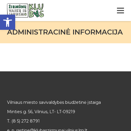
Open toolbar
ADMINISTRACINĖ INFORMACIJA
Vilniaus miesto savivaldybės biudžetinė įstaiga
Minties g. 56, Vilnius, LT- LT-09219
T. (8 5) 272 8791
e. p. rastine@klubaszirmunai.vilnius.lm.lt