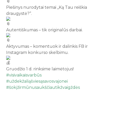
Piešinys nurodytai temai „Ką Tau reiškia
draugystė?“.
Autentiškumas – tik originalūs darbai.
Aktyvumas – komentuok ir dalinkis FB ir
Instagram konkurso skelbimu.
Gruodžio 1 d. rinksime laimėtojus!
#visivaikaisvarbūs
#uždekžaliąšviesąsavosvajonei
#šokįžirmūnusaukščiautikžvaigždės