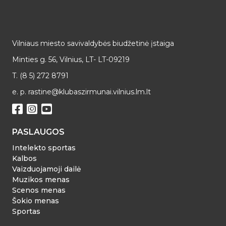
Vilniaus miesto savivaldybės biudžetinė įstaiga
Minties g. 56, Vilnius, LT- LT-09219
T. (8 5) 272 8791
e. p. rastine@klubaszirmunai.vilnius.lm.lt
PASLAUGOS
Intelekto sportas
Kalbos
Vaizduojamoji dailė
Muzikos menas
Scenos menas
Šokio menas
Sportas