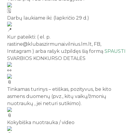
Darbų laukiame iki: (lapkričio 29 d.)
Kur pateikti: ( el. p.
rastine@klubaszirmunai.vilnius.lm.lt, FB,
Instagram ) arba rašyk užpildęs šią formą
SPAUSTI
SVARBIOS KONKURSO DETALĖS
Tinkamas turinys – etiškas, pozityvus, be kito
asmens duomenų (pvz., kitų vaikų/žmonių
nuotraukų , jei neturi sutikimo).
Kokybiška nuotrauka / video