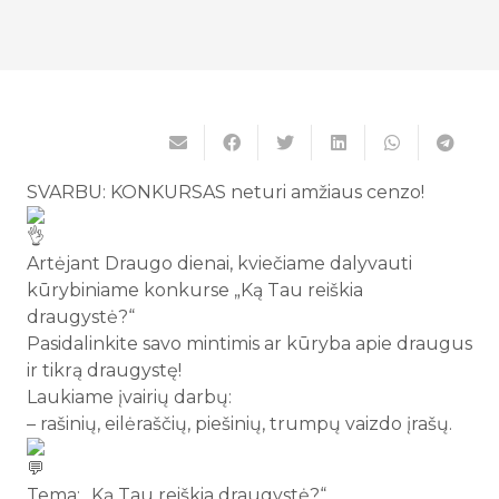
SVARBU: KONKURSAS neturi amžiaus cenzo!
Artėjant Draugo dienai, kviečiame dalyvauti
kūrybiniame konkurse „Ką Tau reiškia
draugystė?“
Pasidalinkite savo mintimis ar kūryba apie draugus
ir tikrą draugystę!
Laukiame įvairių darbų:
– rašinių, eilėraščių, piešinių, trumpų vaizdo įrašų.
Tema: „Ką Tau reiškia draugystė?“