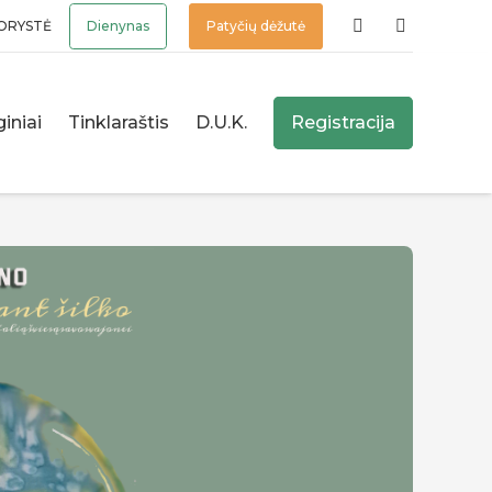
ORYSTĖ
Dienynas
Patyčių dėžutė
iniai
Tinklaraštis
D.U.K.
Registracija