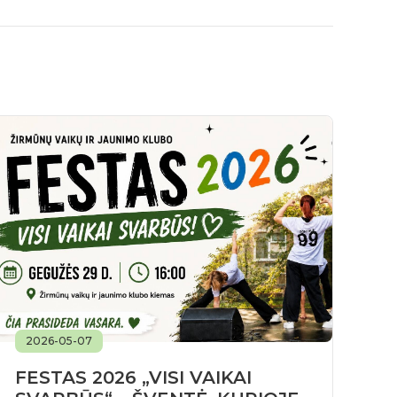
2026-05-07
2
FESTAS 2026 „VISI VAIKAI
G