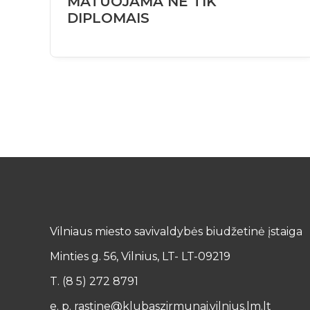
MATUOJAMA NE TIK
DIPLOMAIS
Vilniaus miesto savivaldybės biudžetinė įstaiga
Minties g. 56, Vilnius, LT- LT-09219
T. (8 5) 272 8791
e. p. rastine@klubaszirmunai.vilnius.lm.lt