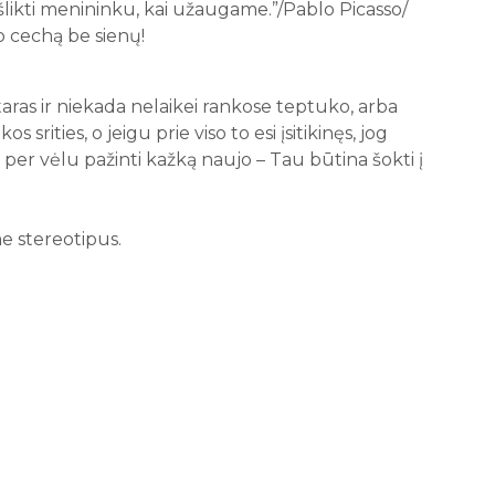
išlikti menininku, kai užaugame.”/Pablo Picasso/
o cechą be sienų!
taras ir niekada nelaikei rankose teptuko, arba
s srities, o jeigu prie viso to esi įsitikinęs, jog
per vėlu pažinti kažką naujo – Tau būtina šokti į
e stereotipus.