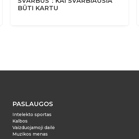
SVARBŪS“: KAI SVARBIAUSIA
BŪTI KARTU
PASLAUGOS
Intelekto sportas
Kalbos
Vaizduojamoji dailė
Muzikos menas