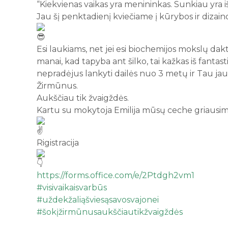
“Kiekvienas vaikas yra menininkas. Sunkiau yra 
Jau šį penktadienį kviečiame į kūrybos ir dizain
Esi laukiams, net jei esi biochemijos mokslų dak
manai, kad tapyba ant šilko, tai kažkas iš fantastiko
nepradėjus lankyti dailės nuo 3 metų ir Tau jau 
Žirmūnus.
Aukščiau tik žvaigždės.
Kartu su mokytoja Emilija mūsų ceche griausim
Rigistracija
https://forms.office.com/e/2Ptdgh2vm1
#visivaikaisvarbūs
#uždekžaliąšviesąsavosvajonei
#šokįžirmūnusaukščiautikžvaigždės