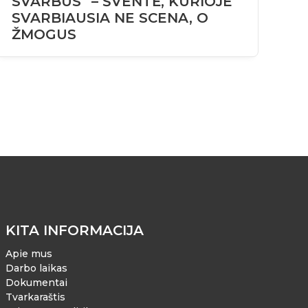
SVARBŪS“ – ŠVENTĖ, KURIOJE
F
SVARBIAUSIA NE SCENA, O
V
ŽMOGUS
P
KITA INFORMACIJA
Apie mus
Darbo laikas
Dokumentai
Tvarkaraštis