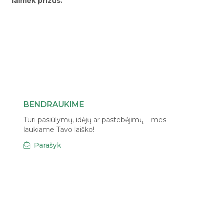
laimėk prizus.
BENDRAUKIME
Turi pasiūlymų, idėjų ar pastebėjimų – mes
laukiame Tavo laiško!
Parašyk