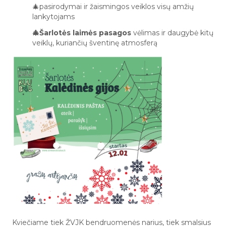
🎄pasirodymai ir žaismingos veiklos visų amžių
lankytojams
🎄Šarlotės laimės pasagos
vėlimas ir daugybė kitų
veiklų, kuriančių šventinę atmosferą
Kviečiame tiek ŽVJK bendruomenės narius, tiek smalsius