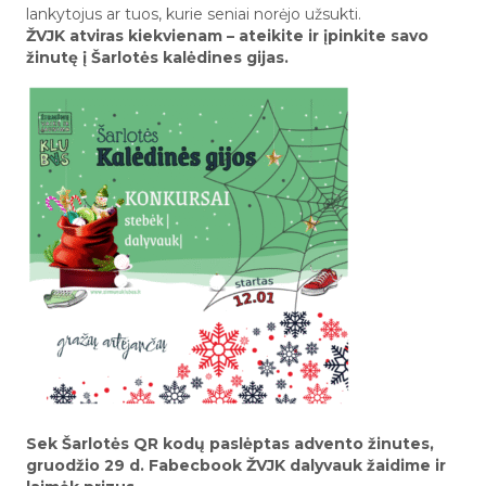
lankytojus ar tuos, kurie seniai norėjo užsukti.
ŽVJK atviras kiekvienam – ateikite ir įpinkite savo
žinutę į Šarlotės kalėdines gijas.
Sek Šarlotės QR kodų paslėptas advento žinutes,
gruodžio 29 d. Fabecbook ŽVJK dalyvauk žaidime ir