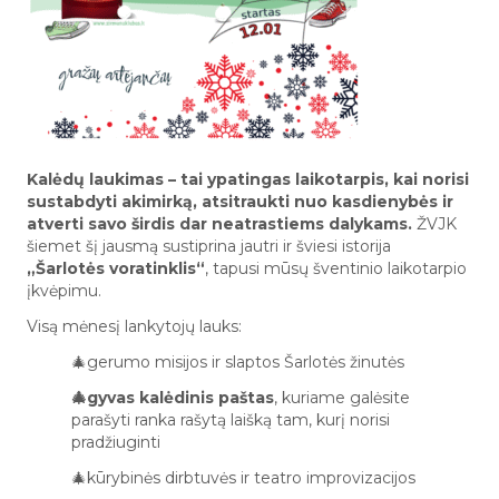
Kalėdų laukimas – tai ypatingas laikotarpis, kai norisi
sustabdyti akimirką, atsitraukti nuo kasdienybės ir
atverti savo širdis dar neatrastiems dalykams.
ŽVJK
šiemet šį jausmą sustiprina jautri ir šviesi istorija
„Šarlotės voratinklis“
, tapusi mūsų šventinio laikotarpio
įkvėpimu.
Visą mėnesį lankytojų lauks:
🎄gerumo misijos ir slaptos Šarlotės žinutės
🎄gyvas kalėdinis paštas
, kuriame galėsite
parašyti ranka rašytą laišką tam, kurį norisi
pradžiuginti
🎄kūrybinės dirbtuvės ir teatro improvizacijos