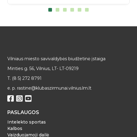
Vilniaus miesto savivaldybės biudžetinė įstaiga
Minties g. 56, Vilnius, LT- LT-09219
T. (8 5) 272 8791
e. p. rastine@klubaszirmunai.vilnius.lm.lt
PASLAUGOS
Intelekto sportas
Kalbos
Vaizduojamoji dailė