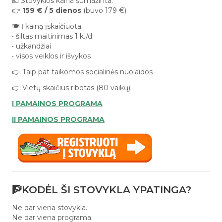
💶 Stovyklos kaina sumažinta:
👉
159 € / 5 dienos
(buvo 179 €)
🍽️ Į kainą įskaičiuota:
• šiltas maitinimas 1 k./d.
• užkandžiai
• visos veiklos ir išvykos
👉 Taip pat taikomos socialinės nuolaidos
👉 Vietų skaičius ribotas (80 vaikų)
I PAMAINOS PROGRAMA
II PAMAINOS PROGRAMA
🧗KODĖL ŠI STOVYKLA YPATINGA?
Ne dar viena stovykla.
Ne dar viena programa.