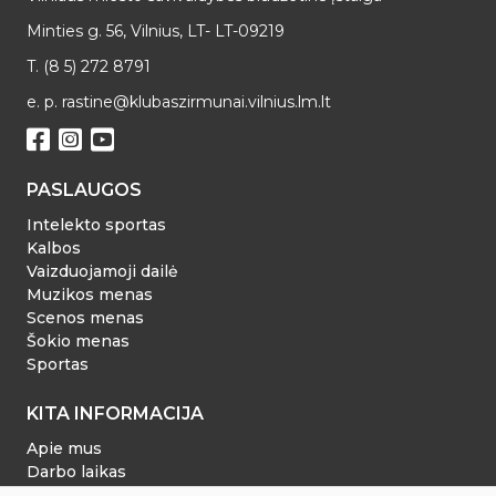
Minties g. 56, Vilnius, LT- LT-09219
T. (8 5) 272 8791
e. p. rastine@klubaszirmunai.vilnius.lm.lt
PASLAUGOS
Intelekto sportas
Kalbos
Vaizduojamoji dailė
Muzikos menas
Scenos menas
Šokio menas
Sportas
KITA INFORMACIJA
Apie mus
Darbo laikas
Dokumentai