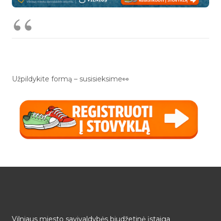
Užpildykite formą – susisieksime👀
Vilniaus miesto savivaldybės biudžetinė įstaiga