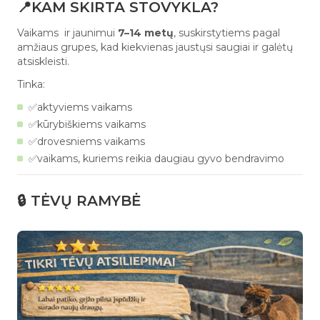
📍KAM SKIRTA STOVYKLA?
Vaikams ir jaunimui
7–14 metų
, suskirstytiems pagal
amžiaus grupes, kad kiekvienas jaustųsi saugiai ir galėtų
atsiskleisti.
Tinka:
✅aktyviems vaikams
✅kūrybiškiems vaikams
✅drovesniems vaikams
✅vaikams, kuriems reikia daugiau gyvo bendravimo
🔒 TĖVŲ RAMYBĖ