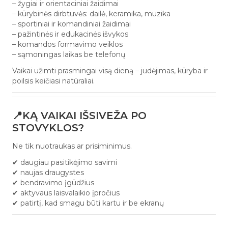
– žygiai ir orientaciniai žaidimai
– kūrybinės dirbtuvės: dailė, keramika, muzika
– sportiniai ir komandiniai žaidimai
– pažintinės ir edukacinės išvykos
– komandos formavimo veiklos
– sąmoningas laikas be telefonų
Vaikai užimti prasmingai visą dieną – judėjimas, kūryba ir
poilsis keičiasi natūraliai.
📍KĄ VAIKAI IŠSIVEŽA PO
STOVYKLOS?
Ne tik nuotraukas ar prisiminimus.
✔ daugiau pasitikėjimo savimi
✔ naujas draugystes
✔ bendravimo įgūdžius
✔ aktyvaus laisvalaikio įpročius
✔ patirtį, kad smagu būti kartu ir be ekranų