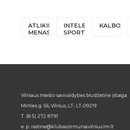
ATLIKIMO
INTELEKTO
KALBOS
MENAS
SPORTAS
Vilniaus miesto savivaldybės biudžetinė įstaiga
Minties g. 56, Vilnius, LT- LT-09219
T. (8 5) 272 8791
e. p. rastine@klubaszirmunai.vilnius.lm.lt