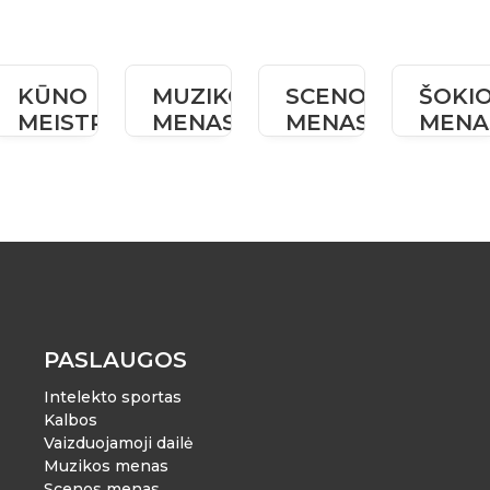
KŪNO
MUZIKOS
SCENOS
ŠOKI
MEISTRYSTĖ
MENAS
MENAS
MENA
PASLAUGOS
Intelekto sportas
Kalbos
Vaizduojamoji dailė
Muzikos menas
Scenos menas