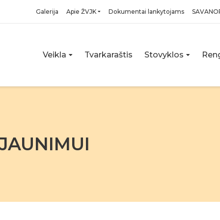
Galerija
Apie ŽVJK
Dokumentai lankytojams
SAVANO
Veikla
Tvarkaraštis
Stovyklos
Reng
 JAUNIMUI