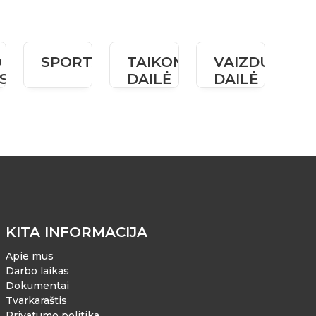
O
SPORTAS
TAIKOMOJI
VAIZDUOJAM
S
DAILĖ
DAILĖ
KITA INFORMACIJA
Apie mus
Darbo laikas
Dokumentai
Tvarkaraštis
Privatumo politika