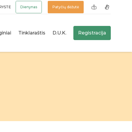
RYSTĖ
Dienynas
Patyčių dėžutė
iniai
Tinklaraštis
D.U.K.
Registracija