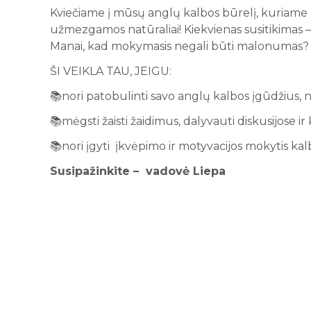
Kviečiame į mūsų anglų kalbos būrelį, kuriame
užmezgamos natūraliai! Kiekvienas susitikimas – t
Manai, kad mokymasis negali būti malonumas? Ate
ŠI VEIKLA TAU, JEIGU:
📚n
ori patobulinti savo anglų kalbos įgūdžius, 
📚
mėgsti žaisti žaidimus, dalyvauti diskusijose ir
📚
n
ori įgyti įkvėpimo ir motyvacijos mokytis kalb
Susipažinkite –
vadovė Liepa