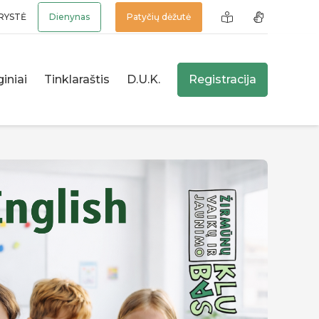
RYSTĖ
Dienynas
Patyčių dėžutė
iniai
Tinklaraštis
D.U.K.
Registracija