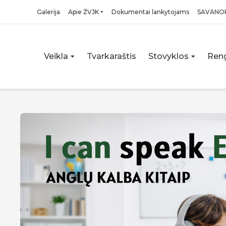
Galerija
Apie ŽVJK
Dokumentai lankytojams
SAVANO
Veikla
Tvarkaraštis
Stovyklos
Reng