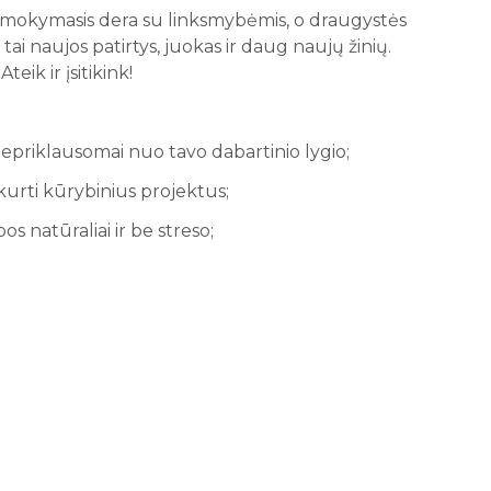
 mokymasis dera su linksmybėmis, o draugystės
ai naujos patirtys, juokas ir daug naujų žinių.
ik ir įsitikink!
nepriklausomai nuo tavo dabartinio lygio;
 kurti kūrybinius projektus;
os natūraliai ir be streso;