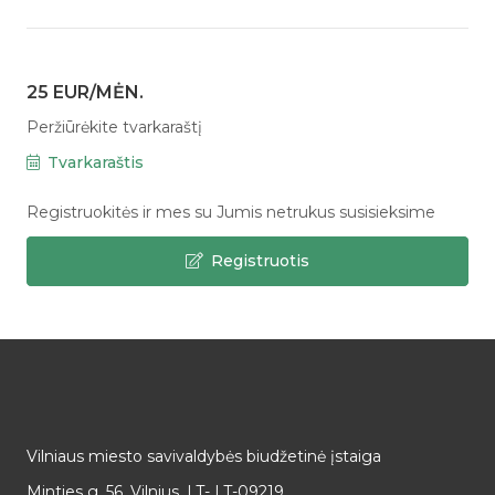
25 EUR/MĖN.
Peržiūrėkite tvarkaraštį
Tvarkaraštis
Registruokitės ir mes su Jumis netrukus susisieksime
Registruotis
Vilniaus miesto savivaldybės biudžetinė įstaiga
Minties g. 56, Vilnius, LT- LT-09219