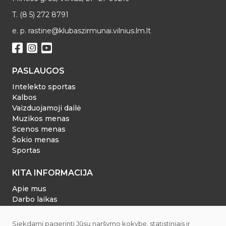
T. (8 5) 272 8791
e. p. rastine@klubaszirmunai.vilnius.lm.lt
PASLAUGOS
Intelekto sportas
Kalbos
Vaizduojamoji dailė
Muzikos menas
Scenos menas
Šokio menas
Sportas
KITA INFORMACIJA
Apie mus
Darbo laikas
Dokumentai
Tvarkaraštis
Siekdami pagerinti Jūsų naršymo kokybę, statistiniais ir