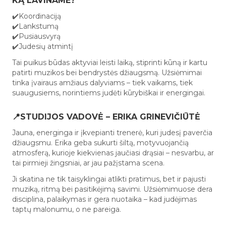
KĄ LAVINAME?
✔️Koordinaciją
✔️Lankstumą
✔️Pusiausvyrą
✔️Judesių atmintį
Tai puikus būdas aktyviai leisti laiką, stiprinti kūną ir kartu
patirti muzikos bei bendrystės džiaugsmą. Užsiėmimai
tinka įvairaus amžiaus dalyviams – tiek vaikams, tiek
suaugusiems, norintiems judėti kūrybiškai ir energingai.
📍STUDIJOS VADOVĖ – ERIKA GRINEVIČIŪTĖ
Jauna, energinga ir įkvepianti trenerė, kuri judesį paverčia
džiaugsmu. Erika geba sukurti šiltą, motyvuojančią
atmosferą, kurioje kiekvienas jaučiasi drąsiai – nesvarbu, ar
tai pirmieji žingsniai, ar jau pažįstama scena.
Ji skatina ne tik taisyklingai atlikti pratimus, bet ir pajusti
muziką, ritmą bei pasitikėjimą savimi. Užsiėmimuose dera
disciplina, palaikymas ir gera nuotaika – kad judėjimas
taptų malonumu, o ne pareiga.