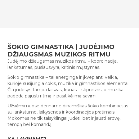
ŠOKIO GIMNASTIKA | JUDĖJIMO
DŽIAUGSMAS MUZIKOS RITMU
Judėjimo džiaugsmas muzikos ritmu – koordinacija,
lankstumas, pusiausvyra, kritinis mąstymas.
Šokio gimnastika – tai energinga ir įkvepianti veikla,
kurioje susijungia šokis, muzika ir gimnastikos elementai.
Čia judesys tampa laisvas, kūnas – stipresnis, o muzika
padeda pajusti ritmą ir pasitikėjimą savimi.
Užsiėmimuose deriname dinamiškas šokio kombinacijas
su lankstumo, laikysenos ir koordinacijos pratimais.
Mokomės ne tik taisyklingai judėti, bet ir jausti erdvę,
tempą bei komandą.