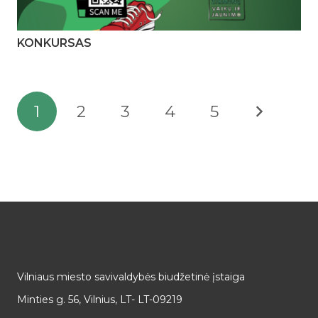
KONKURSAS
1
2
3
4
5
Vilniaus miesto savivaldybės biudžetinė įstaiga
Minties g. 56, Vilnius, LT- LT-09219