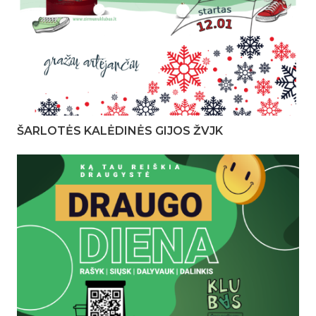
ŠARLOTĖS KALĖDINĖS GIJOS ŽVJK