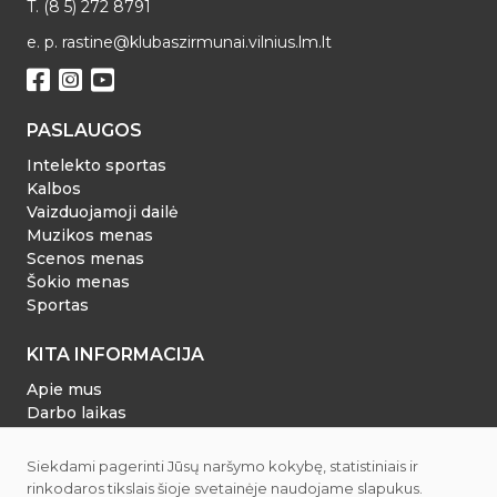
T. (8 5) 272 8791
e. p. rastine@klubaszirmunai.vilnius.lm.lt
PASLAUGOS
Intelekto sportas
Kalbos
Vaizduojamoji dailė
Muzikos menas
Scenos menas
Šokio menas
Sportas
KITA INFORMACIJA
Apie mus
Darbo laikas
Dokumentai
Tvarkaraštis
Siekdami pagerinti Jūsų naršymo kokybę, statistiniais ir
Privatumo politika
rinkodaros tikslais šioje svetainėje naudojame slapukus.